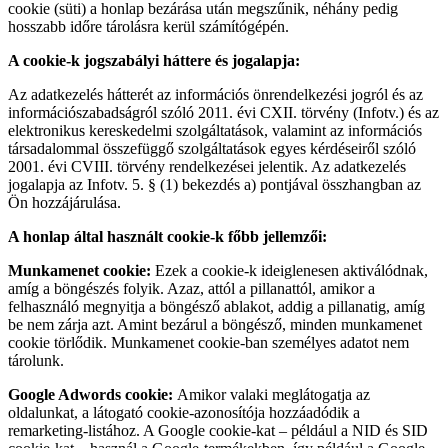
cookie (süti) a honlap bezárása után megszűnik, néhány pedig
hosszabb időre tárolásra kerül számítógépén.
A cookie-k jogszabályi háttere és jogalapja:
Az adatkezelés hátterét az információs önrendelkezési jogról és az
információszabadságról szóló 2011. évi CXII. törvény (Infotv.) és az
elektronikus kereskedelmi szolgáltatások, valamint az információs
társadalommal összefüggő szolgáltatások egyes kérdéseiről szóló
2001. évi CVIII. törvény rendelkezései jelentik. Az adatkezelés
jogalapja az Infotv. 5. § (1) bekezdés a) pontjával összhangban az
Ön hozzájárulása.
A honlap által használt cookie-k főbb jellemzői:
Munkamenet cookie:
Ezek a cookie-k ideiglenesen aktiválódnak,
amíg a böngészés folyik. Azaz, attól a pillanattól, amikor a
felhasználó megnyitja a böngésző ablakot, addig a pillanatig, amíg
be nem zárja azt. Amint bezárul a böngésző, minden munkamenet
cookie törlődik. Munkamenet cookie-ban személyes adatot nem
tárolunk.
Google Adwords cookie:
Amikor valaki meglátogatja az
oldalunkat, a látogató cookie-azonosítója hozzáadódik a
remarketing-listához. A Google cookie-kat – például a NID és SID