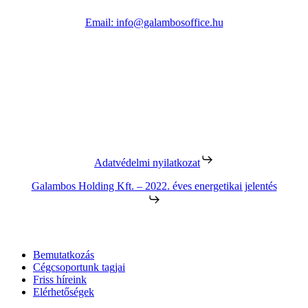
Email: info@galambosoffice.hu
©
2026
Márk Manufaktúra
Adatvédelmi nyilatkozat
Galambos Holding Kft. – 2022. éves energetikai jelentés
Close
Bemutatkozás
Menu
Cégcsoportunk tagjai
Friss híreink
Elérhetőségek