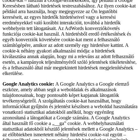
cookie-kat – használ a Google-termékekben, így például a Google
Keresésben látható hirdetések testreszabásához. Az ilyen cookie-kat
például arra használja, hogy megjegyezze az Ön legutóbbi
kereséseit, az egyes hirdetők hirdetéseivel vagy a keresési
eredményekkel való korábbi interakcióit, továbbá a hirdetők
webhelyein tett látogatásait. Az AdWords konverziókövetés
funkciója cookie-kat használ. A hirdetésből eredő értékesítések és
egyéb konverziók követésére cookie-kat ment a felhasználó
számítógépére, amikor az adott személy egy hirdetésre kattint. A
cookie-k néhány gyakori alkalmazási módja: a hirdetések
kiválasztása annak alapján, hogy mi a releváns az adott felhasználó
esetén, a kampányok teljesítményéről szóló jelentések tökéletesítése,
és a felhasználó által már megtekintett hirdetések megjelenítésének
elkerülése.
Google Analytics cookie:
A Google Analytics a Google elemző
eszköze, amely abban segít a weboldalak és alkalmazások
tulajdonosainak, hogy pontosabb képet kapjanak látogatóik
tevékenységeiről. A szolgáltatás cookie-kat használhat, hogy
információkat gyűjtsön és jelentést készítsen a weboldal használatára
vonatkozó statisztikai adatokból anélkül, hogy egyénileg
azonosítaná a látogatókat a Google számára. A Google Analytics
által használt fő cookie a „__ga” cookie. A webhelyhasználati
statisztikai adatokból készülő jelentések mellett a Google Analytics –
az előbbiekben ismertetett néhány hirdetési cookie-val együtt –