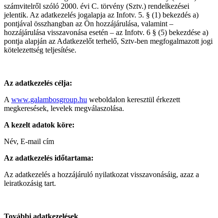
számvitelről szóló 2000. évi C. törvény (Sztv.) rendelkezései
jelentik. Az adatkezelés jogalapja az Infotv. 5. § (1) bekezdés a)
pontjával összhangban az Ön hozzájárulása, valamint –
hozzájárulása visszavonása esetén – az Infotv. 6 § (5) bekezdése a)
pontja alapján az Adatkezelőt terhelő, Sztv-ben megfogalmazott jogi
kötelezettség teljesítése.
Az adatkezelés célja:
A
www.galambosgroup.hu
weboldalon keresztül érkezett
megkeresések, levelek megválaszolása.
A kezelt adatok köre:
Név, E-mail cím
Az adatkezelés időtartama:
Az adatkezelés a hozzájáruló nyilatkozat visszavonásáig, azaz a
leiratkozásig tart.
További adatkezelések