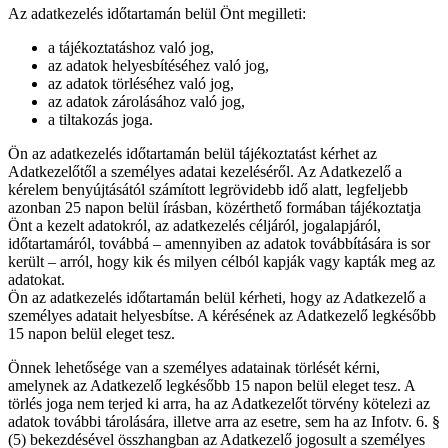
Az adatkezelés időtartamán belül Önt megilleti:
a tájékoztatáshoz való jog,
az adatok helyesbítéséhez való jog,
az adatok törléséhez való jog,
az adatok zárolásához való jog,
a tiltakozás joga.
Ön az adatkezelés időtartamán belül tájékoztatást kérhet az
Adatkezelőtől a személyes adatai kezeléséről. Az Adatkezelő a
kérelem benyújtásától számított legrövidebb idő alatt, legfeljebb
azonban 25 napon belül írásban, közérthető formában tájékoztatja
Önt a kezelt adatokról, az adatkezelés céljáról, jogalapjáról,
időtartamáról, továbbá – amennyiben az adatok továbbítására is sor
került – arról, hogy kik és milyen célból kapják vagy kapták meg az
adatokat.
Ön az adatkezelés időtartamán belül kérheti, hogy az Adatkezelő a
személyes adatait helyesbítse. A kérésének az Adatkezelő legkésőbb
15 napon belül eleget tesz.
Önnek lehetősége van a személyes adatainak törlését kérni,
amelynek az Adatkezelő legkésőbb 15 napon belül eleget tesz. A
törlés joga nem terjed ki arra, ha az Adatkezelőt törvény kötelezi az
adatok további tárolására, illetve arra az esetre, sem ha az Infotv. 6. §
(5) bekezdésével összhangban az Adatkezelő jogosult a személyes