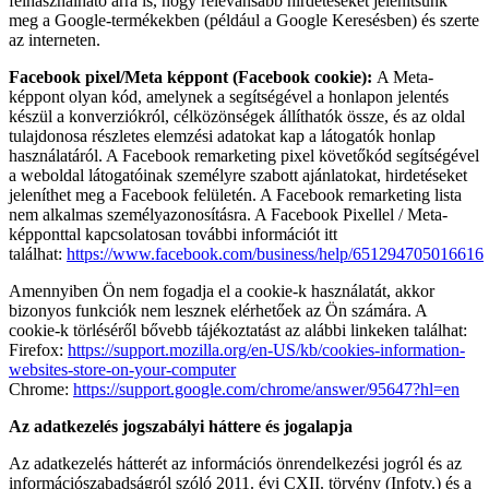
felhasználható arra is, hogy relevánsabb hirdetéseket jelenítsünk
meg a Google-termékekben (például a Google Keresésben) és szerte
az interneten.
Facebook pixel/Meta képpont (Facebook cookie):
A Meta-
képpont olyan kód, amelynek a segítségével a honlapon jelentés
készül a konverziókról, célközönségek állíthatók össze, és az oldal
tulajdonosa részletes elemzési adatokat kap a látogatók honlap
használatáról. A Facebook remarketing pixel követőkód segítségével
a weboldal látogatóinak személyre szabott ajánlatokat, hirdetéseket
jeleníthet meg a Facebook felületén. A Facebook remarketing lista
nem alkalmas személyazonosításra. A Facebook Pixellel / Meta-
képponttal kapcsolatosan további információt itt
találhat:
https://www.facebook.com/business/help/651294705016616
Amennyiben Ön nem fogadja el a cookie-k használatát, akkor
bizonyos funkciók nem lesznek elérhetőek az Ön számára. A
cookie-k törléséről bővebb tájékoztatást az alábbi linkeken találhat:
Firefox:
https://support.mozilla.org/en-US/kb/cookies-information-
websites-store-on-your-computer
Chrome:
https://support.google.com/chrome/answer/95647?hl=en
Az adatkezelés jogszabályi háttere és jogalapja
Az adatkezelés hátterét az információs önrendelkezési jogról és az
információszabadságról szóló 2011. évi CXII. törvény (Infotv.) és a