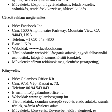
Műveletek: központi ügyféladatbázis, feladatkezelés,
számlázás, rendelések kezelése, hírlevél küldés
Célzott reklám megjelenítés:
Név: Facebook Inc.
Cím: 1600 Amphitheatre Parkway, Mountain View, CA
94043, USA
Telefon: +1 650-543-4800
E-mail: N/A
Weboldal: /www.facebook.com
Tárolt adatok: weboldal látogatás adatok, egyedi felhasználó
azonosítók, látogató azonosító süti (cookie).
Műveletek: célzott reklámok megjelenítése (retargeting).
Könyvelés:
Név: Galambos Office Kft.
Cím: 9751 Vép, Kassai u. 73.
Telefon: 06 94 543 043
E-mail: info@galambosoffice.hu
Weboldal: www.galambosgroup.hu
Tárolt adatok: számlán szereplő vevő és eladó adatok, számla
tételek, számla részletes adatai.
Műveletek: könyvelés, törvényben előírt jelentések és