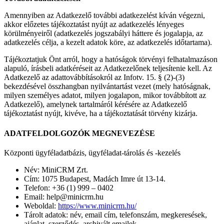
Amennyiben az Adatkezelő további adatkezelést kíván végezni,
akkor előzetes tájékoztatást nyújt az adatkezelés lényeges
körülményeiről (adatkezelés jogszabályi háttere és jogalapja, az
adatkezelés célja, a kezelt adatok köre, az adatkezelés időtartama).
Tájékoztatjuk Önt arról, hogy a hatóságok törvényi felhatalmazáson
alapuló, írásbeli adatkéréseit az Adatkezelőnek teljesítenie kell. Az
Adatkezelő az adattovábbításokról az Infotv. 15. § (2)-(3)
bekezdésével összhangban nyilvántartást vezet (mely hatóságnak,
milyen személyes adatot, milyen jogalapon, mikor továbbított az
Adatkezelő), amelynek tartalmáról kérésére az Adatkezelő
tájékoztatást nyújt, kivéve, ha a tájékoztatását törvény kizárja.
ADATFELDOLGOZÓK MEGNEVEZÉSE
Központi ügyféladatbázis, ügyféladat-tárolás és -kezelés
Név: MiniCRM Zrt.
Cím: 1075 Budapest, Madách Imre út 13-14.
Telefon: +36 (1) 999 – 0402
Email: help@minicrm.hu
Weboldal:
https://www.minicrm.hu/
Tárolt adatok: név, email cím, telefonszám, megkeresések,
ajánlat, szerződés, archivált emailek