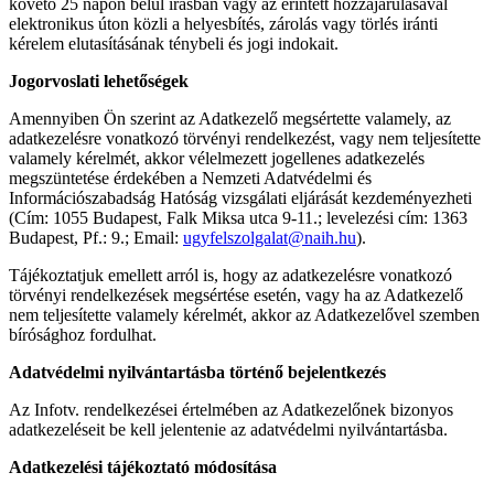
követő 25 napon belül írásban vagy az érintett hozzájárulásával
elektronikus úton közli a helyesbítés, zárolás vagy törlés iránti
kérelem elutasításának ténybeli és jogi indokait.
Jogorvoslati lehetőségek
Amennyiben Ön szerint az Adatkezelő megsértette valamely, az
adatkezelésre vonatkozó törvényi rendelkezést, vagy nem teljesítette
valamely kérelmét, akkor vélelmezett jogellenes adatkezelés
megszüntetése érdekében a Nemzeti Adatvédelmi és
Információszabadság Hatóság vizsgálati eljárását kezdeményezheti
(Cím: 1055 Budapest, Falk Miksa utca 9-11.; levelezési cím: 1363
Budapest, Pf.: 9.; Email:
ugyfelszolgalat@naih.hu
).
Tájékoztatjuk emellett arról is, hogy az adatkezelésre vonatkozó
törvényi rendelkezések megsértése esetén, vagy ha az Adatkezelő
nem teljesítette valamely kérelmét, akkor az Adatkezelővel szemben
bírósághoz fordulhat.
Adatvédelmi nyilvántartásba történő bejelentkezés
Az Infotv. rendelkezései értelmében az Adatkezelőnek bizonyos
adatkezeléseit be kell jelentenie az adatvédelmi nyilvántartásba.
Adatkezelési tájékoztató módosítása