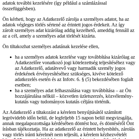
adatok további kezelésére (így például a számlázással
összefüggésben).
Ön kérheti, hogy az Adatkezelő zárolja a személyes adatot, ha az
adatok végleges törlés sértené az érintett jogos érdekeit. Az így
zárolt személyes adat kizárólag addig kezelhető, ameddig fennáll az
az a cél, amely a személyes adat törlését kizárta.
Ön tiltakozhat személyes adatának kezelése ellen,
ha a személyes adatok kezelése vagy továbbítása kizárólag az
Adatkezelőre vonatkozó jogi kötelezettség teljesítéséhez vagy
az Adatkezelő, adatátvevő vagy harmadik személy jogos
érdekének érvényesítéséhez szükséges, kivéve kötelező
adatkezelés esetén és az Infotv. 6. § (5) bekezdésében foglalt
esetben;
ha a személyes adat felhasználása vagy továbbítása – az Ön
hozzájárulása nélkül – közvetlen üzletszerzés, közvélemény-
kutatás vagy tudományos kutatás céljára történik.
Az Adatkezelő a tiltakozást a kérelem benyújtásától számított
legrövidebb időn belül, de legfeljebb 15 napon belül megvizsgálja,
annak megalapozottsága kérdésében döntést hoz, és döntéséről Önt
írásban tájékoztatja. Ha az adatkezelő az érintett helyesbítés, zárolás
vagy törlés iránti kérelmét nem teljesíti, a kérelem kézhezvételét