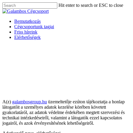
Skip
Hit enter to search or ESC to close
to
Close
main
Search
content
Menu
Bemutatkozás
Cégcsoportunk tagjai
Friss híreink
Elérhetőségek
ADATKEZELÉSI
TÁJÉKOZTATÓ
A(z)
galambosgroup.hu
üzemeltetője ezúton tájékoztatja a honlap
látogatóit a személyes adatok kezelése körében követett
gyakorlatáról, az adatok védelme érdekében megtett szervezési és
technikai intézkedéseiről, valamint a látogatók ezzel kapcsolatos
jogairól, és azok érvényesítésének lehetőségeiről.