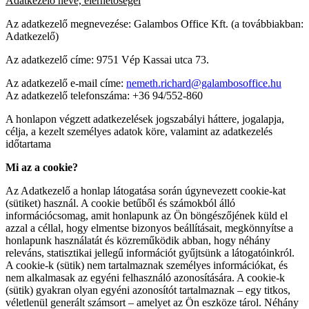
Adatkezelő neve, elérhetőségei
Az adatkezelő megnevezése: Galambos Office Kft. (a továbbiakban:
Adatkezelő)
Az adatkezelő címe: 9751 Vép Kassai utca 73.
Az adatkezelő e-mail címe:
nemeth.richard@galambosoffice.hu
Az adatkezelő telefonszáma: +36 94/552-860
A honlapon végzett adatkezelések jogszabályi háttere, jogalapja,
célja, a kezelt személyes adatok köre, valamint az adatkezelés
időtartama
Mi az a cookie?
Az Adatkezelő a honlap látogatása során úgynevezett cookie-kat
(sütiket) használ. A cookie betűből és számokból álló
információcsomag, amit honlapunk az Ön böngészőjének küld el
azzal a céllal, hogy elmentse bizonyos beállításait, megkönnyítse a
honlapunk használatát és közreműködik abban, hogy néhány
releváns, statisztikai jellegű információt gyűjtsünk a látogatóinkról.
A cookie-k (sütik) nem tartalmaznak személyes információkat, és
nem alkalmasak az egyéni felhasználó azonosítására. A cookie-k
(sütik) gyakran olyan egyéni azonosítót tartalmaznak – egy titkos,
véletlenül generált számsort – amelyet az Ön eszköze tárol. Néhány