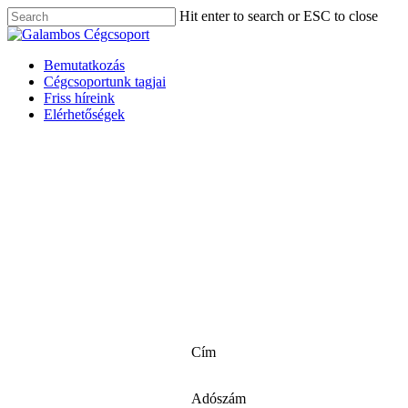
Skip
Hit enter to search or ESC to close
to
Close
main
Search
content
Menu
Bemutatkozás
Cégcsoportunk tagjai
Friss híreink
Elérhetőségek
Cím
Adószám