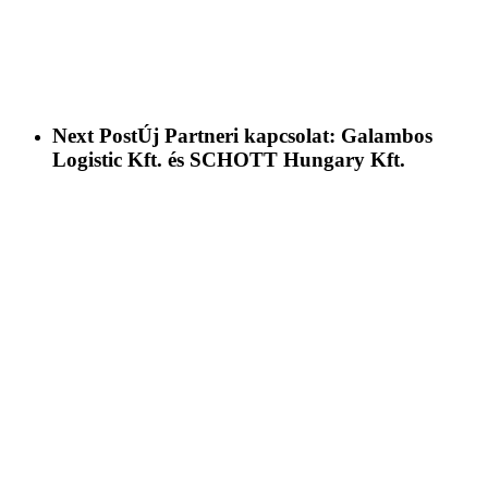
Next Post
Új Partneri kapcsolat: Galambos
Logistic Kft. és SCHOTT Hungary Kft.
Bemutatkozás
Cégcsoportunk tagjai
Friss híreink
Elérhetőségek