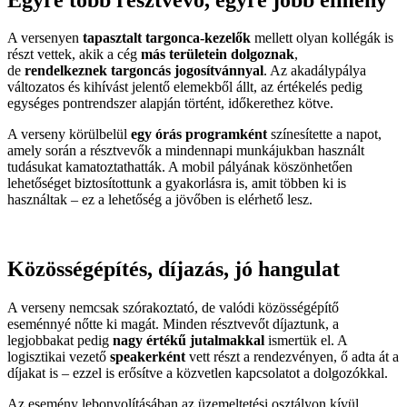
A versenyen
tapasztalt targonca-kezelők
mellett olyan kollégák is
részt vettek, akik a cég
más területein dolgoznak
,
de
rendelkeznek targoncás jogosítvánnyal
. Az akadálypálya
változatos és kihívást jelentő elemekből állt, az értékelés pedig
egységes pontrendszer alapján történt, időkerethez kötve.
A verseny körülbelül
egy órás programként
színesítette a napot,
amely során a résztvevők a mindennapi munkájukban használt
tudásukat kamatoztathatták. A mobil pályának köszönhetően
lehetőséget biztosítottunk a gyakorlásra is, amit többen ki is
használtak – ez a lehetőség a jövőben is elérhető lesz.
Közösségépítés, díjazás, jó hangulat
A verseny nemcsak szórakoztató, de valódi közösségépítő
eseménnyé nőtte ki magát. Minden résztvevőt díjaztunk, a
legjobbakat pedig
nagy értékű jutalmakkal
ismertük el. A
logisztikai vezető
speakerként
vett részt a rendezvényen, ő adta át a
díjakat is – ezzel is erősítve a közvetlen kapcsolatot a dolgozókkal.
Az esemény lebonyolításában az üzemeltetési osztályon kívül