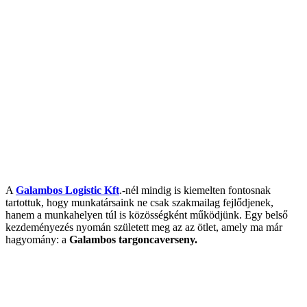
A
Galambos Logistic Kft
.-nél mindig is kiemelten fontosnak
tartottuk, hogy munkatársaink ne csak szakmailag fejlődjenek,
hanem a munkahelyen túl is közösségként működjünk. Egy belső
kezdeményezés nyomán született meg az az ötlet, amely ma már
hagyomány: a
Galambos targoncaverseny.