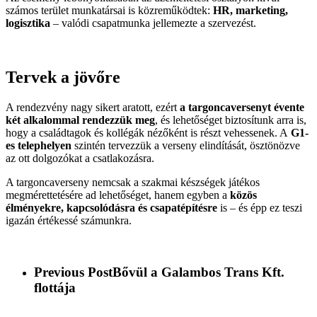
számos terület munkatársai is közreműködtek:
HR, marketing,
logisztika
– valódi csapatmunka jellemezte a szervezést.
Tervek a jövőre
A rendezvény nagy sikert aratott, ezért
a targoncaversenyt évente
két alkalommal rendezzük meg
, és lehetőséget biztosítunk arra is,
hogy a családtagok és kollégák nézőként is részt vehessenek. A
G1-
es telephelyen
szintén tervezzük a verseny elindítását, ösztönözve
az ott dolgozókat a csatlakozásra.
A targoncaverseny nemcsak a szakmai készségek játékos
megmérettetésére ad lehetőséget, hanem egyben a
közös
élményekre, kapcsolódásra és csapatépítésre
is – és épp ez teszi
igazán értékessé számunkra.
Previous Post
Bővül a Galambos Trans Kft.
flottája