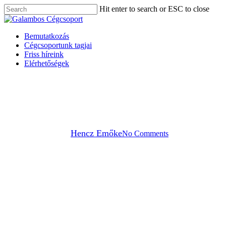
Skip
Hit enter to search or ESC to close
to
Close
Close
main
Search
Menu
content
Menu
Bemutatkozás
Cégcsoportunk tagjai
Friss híreink
Elérhetőségek
logisztika
GALAMBOS
TARGONCAVERSENY
By
Hencz Emőke
No Comments