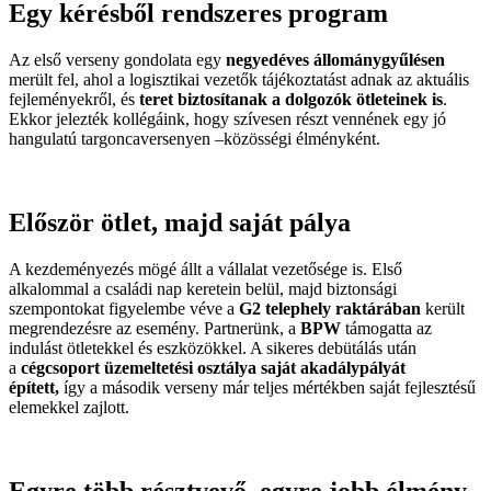
Egy kérésből rendszeres program
Az első verseny gondolata egy
negyedéves állománygyűlésen
merült fel, ahol a logisztikai vezetők tájékoztatást adnak az aktuális
fejleményekről, és
teret biztosítanak a dolgozók ötleteinek is
.
Ekkor jelezték kollégáink, hogy szívesen részt vennének egy jó
hangulatú targoncaversenyen –közösségi élményként.
Először ötlet, majd saját pálya
A kezdeményezés mögé állt a vállalat vezetősége is. Első
alkalommal a családi nap keretein belül, majd biztonsági
szempontokat figyelembe véve a
G2 telephely raktárában
került
megrendezésre az esemény. Partnerünk, a
BPW
támogatta az
indulást ötletekkel és eszközökkel. A sikeres debütálás után
a
cégcsoport üzemeltetési osztálya saját akadálypályát
épített,
így a második verseny már teljes mértékben saját fejlesztésű
elemekkel zajlott.
Egyre több résztvevő, egyre jobb élmény