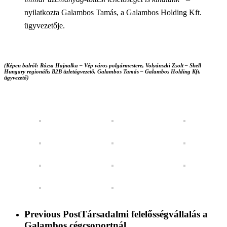
nyilatkozta Galambos Tamás, a Galambos Holding Kft.
ügyvezetője.
(Képen balról: Rózsa Hajnalka – Vép város polgármestere, Volyánszki Zsolt – Shell
Hungary regionális B2B üzletágvezető, Galambos Tamás – Galambos Holding Kft.
ügyvezető)
Previous Post
Társadalmi felelősségvállalás a
Galambos cégcsoportnál