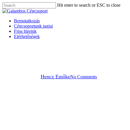
Skip
Hit enter to search or ESC to close
to
Close
main
Search
content
Menu
Bemutatkozás
Cégcsoportunk tagjai
Friss híreink
Elérhetőségek
Egyéb kategória
Megnyílt a Shell harmadik
kamionos gyorskútja Vépen
By
Hencz Emőke
No Comments