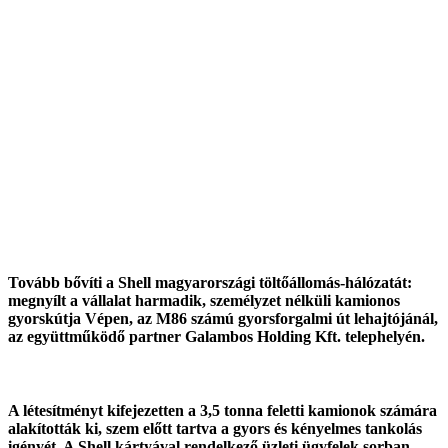
Tovább bővíti a Shell magyarországi töltőállomás-hálózatát:
megnyílt a vállalat harmadik, személyzet nélküli kamionos
gyorskútja Vépen, az M86 számú gyorsforgalmi út lehajtójánál,
az együttműködő partner Galambos Holding Kft. telephelyén.
A létesítményt kifejezetten a 3,5 tonna feletti kamionok számára
alakították ki, szem előtt tartva a gyors és kényelmes tankolás
igényét. A Shell kártyával rendelkező üzleti ügyfelek sorban