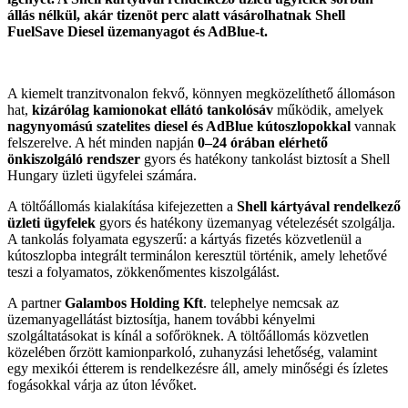
állás nélkül, akár tizenöt perc alatt vásárolhatnak Shell
FuelSave Diesel üzemanyagot és AdBlue-t.
A kiemelt tranzitvonalon fekvő, könnyen megközelíthető állomáson
hat,
kizárólag kamionokat ellátó tankolósáv
működik, amelyek
nagynyomású szatelites diesel és AdBlue kútoszlopokkal
vannak
felszerelve. A hét minden napján
0–24 órában elérhető
önkiszolgáló rendszer
gyors és hatékony tankolást biztosít a Shell
Hungary üzleti ügyfelei számára.
A töltőállomás kialakítása kifejezetten a
Shell kártyával rendelkező
üzleti ügyfelek
gyors és hatékony üzemanyag vételezését szolgálja.
A tankolás folyamata egyszerű: a kártyás fizetés közvetlenül a
kútoszlopba integrált terminálon keresztül történik, amely lehetővé
teszi a folyamatos, zökkenőmentes kiszolgálást.
A partner
Galambos Holding Kft
. telephelye nemcsak az
üzemanyagellátást biztosítja, hanem további kényelmi
szolgáltatásokat is kínál a sofőröknek. A töltőállomás közvetlen
közelében őrzött kamionparkoló, zuhanyzási lehetőség, valamint
egy mexikói étterem is rendelkezésre áll, amely minőségi és ízletes
fogásokkal várja az úton lévőket.