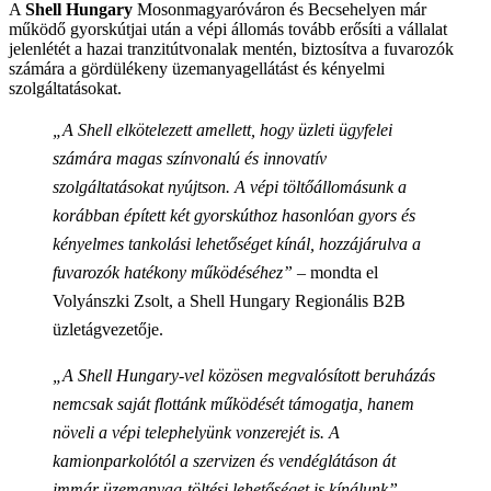
A
Shell Hungary
Mosonmagyaróváron és Becsehelyen már
működő gyorskútjai után a vépi állomás tovább erősíti a vállalat
jelenlétét a hazai tranzitútvonalak mentén, biztosítva a fuvarozók
számára a gördülékeny üzemanyagellátást és kényelmi
szolgáltatásokat.
„A Shell elkötelezett amellett, hogy üzleti ügyfelei
számára magas színvonalú és innovatív
szolgáltatásokat nyújtson. A vépi töltőállomásunk a
korábban épített két gyorskúthoz hasonlóan gyors és
kényelmes tankolási lehetőséget kínál, hozzájárulva a
fuvarozók hatékony működéséhez”
– mondta el
Volyánszki Zsolt, a Shell Hungary Regionális B2B
üzletágvezetője.
„A Shell Hungary-vel közösen megvalósított beruházás
nemcsak saját flottánk működését támogatja, hanem
növeli a vépi telephelyünk vonzerejét is. A
kamionparkolótól a szervizen és vendéglátáson át
immár üzemanyag-töltési lehetőséget is kínálunk”
–