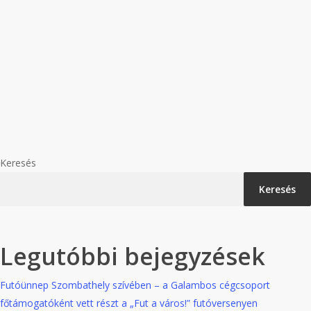
Új Partneri kapcsolat:
Galambos Logistic Kft. és
SCHOTT Hungary Kft.
Örömmel jelentjük be, hogy sikeres üzleti
tárgyalások után és egy átfogó
minőségbiztosítási auditálást követően, a
Galambos…
Keresés
Keresés
Legutóbbi bejegyzések
Futóünnep Szombathely szívében – a Galambos cégcsoport
főtámogatóként vett részt a „Fut a város!” futóversenyen