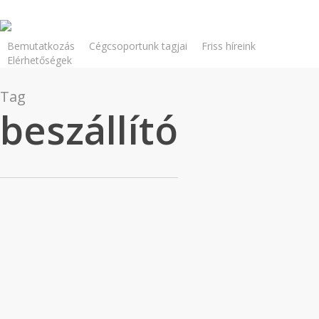
Skip
to
main
Bemutatkozás
Cégcsoportunk tagjai
Friss híreink
Elérhetőségek
content
Tag
beszállító
logisztika
2025.05.30.