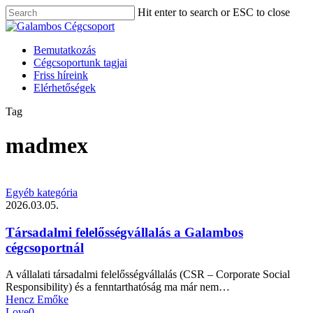
Skip
Hit enter to search or ESC to close
to
Close
Close
main
Search
Menu
content
Menu
Bemutatkozás
Cégcsoportunk tagjai
Friss híreink
Elérhetőségek
Tag
madmex
Egyéb kategória
2026.03.05.
Társadalmi felelősségvállalás a Galambos
cégcsoportnál
A vállalati társadalmi felelősségvállalás (CSR – Corporate Social
Responsibility) és a fenntarthatóság ma már nem…
Hencz Emőke
Love
0