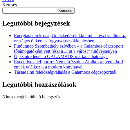
Keresés
Keresés
Legutóbbi bejegyzések
Energiatakarékossági intézkedéseinkkel mi is részt vettünk az
országos önkéntes fogyasztáscsökkentésben
Futóünnep Szombathely szívében – a Galambos cégcsoport
főtámogatóként vett részt a „Fut a város!” futóversenyen
Új szintre lépett a GALAMBOS márka láthatósága
Executive chef portré: Németh Zsolt – Amikor a gyerekkori
emlék találkozik a modern konyhával
Társadalmi felelősségvállalás a Galambos cégcsoportnál
Legutóbbi hozzászólások
Nincs megjeleníthető bejegyzés.
Bemutatkozás
Cégcsoportunk tagjai
Friss híreink