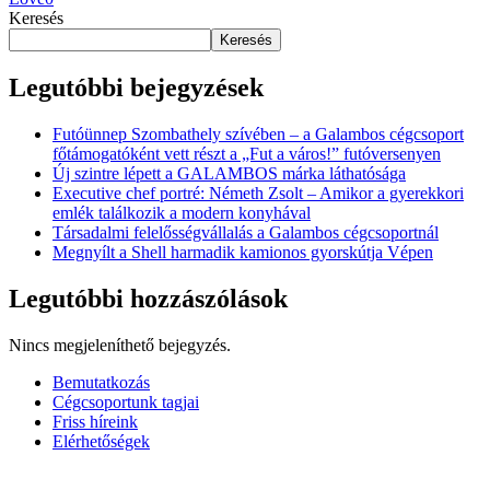
Keresés
Keresés
Legutóbbi bejegyzések
Futóünnep Szombathely szívében – a Galambos cégcsoport
főtámogatóként vett részt a „Fut a város!” futóversenyen
Új szintre lépett a GALAMBOS márka láthatósága
Executive chef portré: Németh Zsolt – Amikor a gyerekkori
emlék találkozik a modern konyhával
Társadalmi felelősségvállalás a Galambos cégcsoportnál
Megnyílt a Shell harmadik kamionos gyorskútja Vépen
Legutóbbi hozzászólások
Nincs megjeleníthető bejegyzés.
Close
Bemutatkozás
Menu
Cégcsoportunk tagjai
Friss híreink
Elérhetőségek