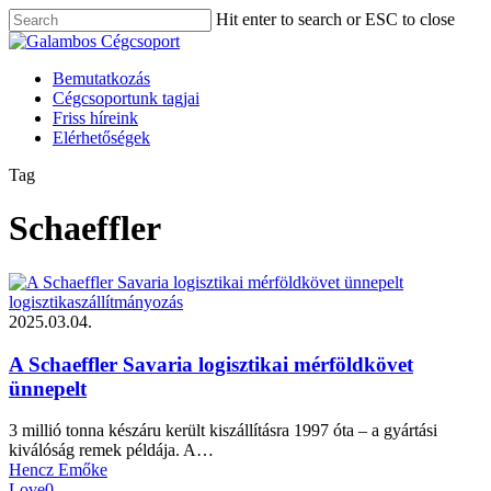
Skip
Hit enter to search or ESC to close
to
Close
main
Search
content
Menu
Bemutatkozás
Cégcsoportunk tagjai
Friss híreink
Elérhetőségek
Tag
Schaeffler
logisztika
szállítmányozás
2025.03.04.
A Schaeffler Savaria logisztikai mérföldkövet
ünnepelt
3 millió tonna készáru került kiszállításra 1997 óta – a gyártási
kiválóság remek példája. A…
Hencz Emőke
Love
0