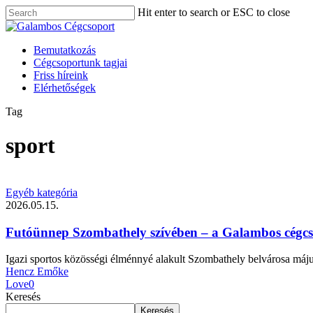
Skip
Hit enter to search or ESC to close
to
Close
main
Search
content
Menu
Bemutatkozás
Cégcsoportunk tagjai
Friss híreink
Elérhetőségek
Tag
sport
Egyéb kategória
2026.05.15.
Futóünnep Szombathely szívében – a Galambos cégcsop
Igazi sportos közösségi élménnyé alakult Szombathely belvárosa máju
Hencz Emőke
Love
0
Keresés
Keresés