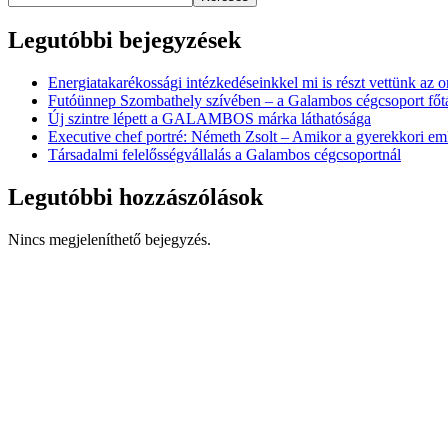
Legutóbbi bejegyzések
Energiatakarékossági intézkedéseinkkel mi is részt vettünk az
Futóünnep Szombathely szívében – a Galambos cégcsoport főtám
Új szintre lépett a GALAMBOS márka láthatósága
Executive chef portré: Németh Zsolt – Amikor a gyerekkori em
Társadalmi felelősségvállalás a Galambos cégcsoportnál
Legutóbbi hozzászólások
Nincs megjeleníthető bejegyzés.