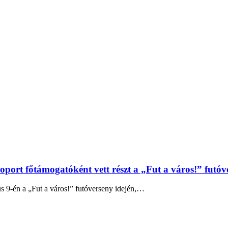
ort főtámogatóként vett részt a „Fut a város!” futóv
s 9-én a „Fut a város!” futóverseny idején,…