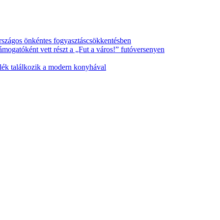
 országos önkéntes fogyasztáscsökkentésben
ogatóként vett részt a „Fut a város!” futóversenyen
lék találkozik a modern konyhával