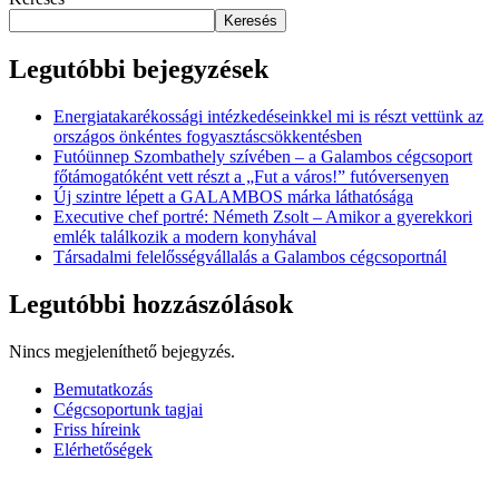
Keresés
Legutóbbi bejegyzések
Energiatakarékossági intézkedéseinkkel mi is részt vettünk az
országos önkéntes fogyasztáscsökkentésben
Futóünnep Szombathely szívében – a Galambos cégcsoport
főtámogatóként vett részt a „Fut a város!” futóversenyen
Új szintre lépett a GALAMBOS márka láthatósága
Executive chef portré: Németh Zsolt – Amikor a gyerekkori
emlék találkozik a modern konyhával
Társadalmi felelősségvállalás a Galambos cégcsoportnál
Legutóbbi hozzászólások
Nincs megjeleníthető bejegyzés.
Close
Bemutatkozás
Menu
Cégcsoportunk tagjai
Friss híreink
Elérhetőségek