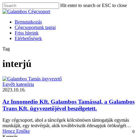
Skip
Hit enter to search or ESC to close
to
Close
main
Search
content
Menu
Bemutatkozás
Cégcsoportunk tagjai
Friss híreink
Elérhetőségek
Tag
interjú
Egyéb kategória
2023.10.16.
Az Innomedio Kft. Galambos Tamással, a Galambos
Trans Kft. ügyvezetőjével beszélgetett.
Egy cégcsoport, ahol a társcégek kölcsönösen támogatják egymás
munkáját, egy testvérpár, akik továbbviszik édesapjuk örökségét…
Hencz Emőke
0
Keresés