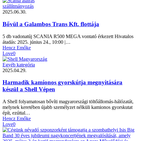
szállítmányozás
2025.06.30.
Bővül a Galambos Trans Kft. flottája
5 db vadonatúj SCANIA R500 MEGA vontató érkezett Hivatalos
átadás: 2025. június 24., 10:00 |…
Hencz Emőke
Love
0
Egyéb kategória
2025.04.29.
Harmadik kamionos gyorskútja megnyitására
készül a Shell Vépen
A Shell folyamatosan bővíti magyarországi töltőállomás-hálózatát,
melynek keretében újabb személyzet nélküli kamionos gyorskutat
épít, ezúttal…
Hencz Emőke
Love
0