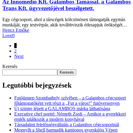
Az Innomedio Kft. Galambos Tamással, a Galambos
Trans Kft. ügyvezetőjével beszélgetett.
Egy cégcsoport, ahol a társcégek kölcsönösen támogatják egymás
munkáját, egy testvérpár, akik továbbviszik édesapjuk örökségét…
Hencz Emőke
Love
0
1
2
Next
Keresés
Keresés
Legutóbbi bejegyzések
Futóünnep Szombathely szívében – a Galambos cégcsoport
főtámogatóként vett részt a „Fut a város!” futóversenyen
Új szintre lépett a GALAMBOS márka láthatósága
Executive chef portré: Németh Zsolt – Amikor a gyerekkori
emlék találkozik a modern konyhával
Társadalmi felelősségvállalás a Galambos cégcsoportnál
Megnyílt a Shell harmadik kamionos gyorskútja Vépen