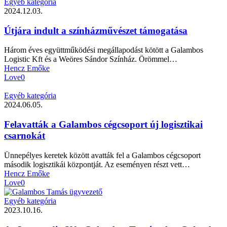
Egyéb kategória
2024.12.03.
Útjára indult a színházművészet támogatása
Három éves együttműködési megállapodást kötött a Galambos
Logistic Kft és a Weöres Sándor Színház. Örömmel…
Hencz Emőke
Love
0
Egyéb kategória
2024.06.05.
Felavatták a Galambos cégcsoport új logisztikai
csarnokát
Ünnepélyes keretek között avatták fel a Galambos cégcsoport
második logisztikái központját. Az eseményen részt vett…
Hencz Emőke
Love
0
Egyéb kategória
2023.10.16.