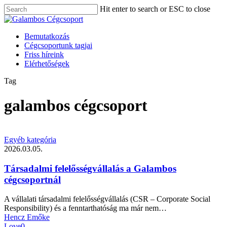
Skip
Hit enter to search or ESC to close
to
Close
Close
main
Search
Menu
content
Menu
Bemutatkozás
Cégcsoportunk tagjai
Friss híreink
Elérhetőségek
Tag
galambos cégcsoport
Egyéb kategória
2026.03.05.
Társadalmi felelősségvállalás a Galambos
cégcsoportnál
A vállalati társadalmi felelősségvállalás (CSR – Corporate Social
Responsibility) és a fenntarthatóság ma már nem…
Hencz Emőke
Love
0