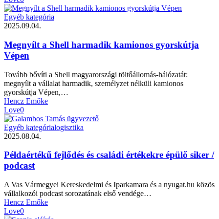
Egyéb kategória
2025.09.04.
Megnyílt a Shell harmadik kamionos gyorskútja
Vépen
Tovább bővíti a Shell magyarországi töltőállomás-hálózatát:
megnyílt a vállalat harmadik, személyzet nélküli kamionos
gyorskútja Vépen,…
Hencz Emőke
Love
0
Egyéb kategória
logisztika
2025.08.04.
Példaértékű fejlődés és családi értékekre épülő siker /
podcast
A Vas Vármegyei Kereskedelmi és Iparkamara és a nyugat.hu közös
vállalkozói podcast sorozatának első vendége…
Hencz Emőke
Love
0