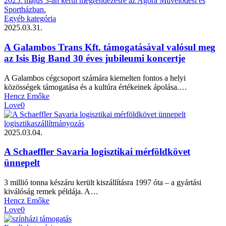
Egyéb kategória
2025.03.31.
A Galambos Trans Kft. támogatásával valósul meg
az Isis Big Band 30 éves jubileumi koncertje
A Galambos cégcsoport számára kiemelten fontos a helyi
közösségek támogatása és a kultúra értékeinek ápolása.…
Hencz Emőke
Love
0
logisztika
szállítmányozás
2025.03.04.
A Schaeffler Savaria logisztikai mérföldkövet
ünnepelt
3 millió tonna készáru került kiszállításra 1997 óta – a gyártási
kiválóság remek példája. A…
Hencz Emőke
Love
0