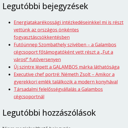
Legutóbbi bejegyzések
Energiatakarékossági intézkedéseinkkel mi is részt
vettünk az országos önkéntes
fogyasztáscsökkentésben
Futóünnep Szombathely szívében – a Galambos
cégcsoport főtámogatóként vett részt a „Fut a
város!” futóversenyen
Új szintre lépett a GALAMBOS márka láthatósága
Executive chef portré: Németh Zsolt – Amikor a
gyerekkori emlék találkozik a modern konyhával
Társadalmi felelősségvállalás a Galambos
cégcsoportnál
Legutóbbi hozzászólások