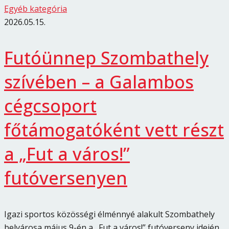
Egyéb kategória
2026.05.15.
Futóünnep Szombathely
szívében – a Galambos
cégcsoport
főtámogatóként vett részt
a „Fut a város!”
futóversenyen
Igazi sportos közösségi élménnyé alakult Szombathely
belvárosa május 9-én a „Fut a város!” futóverseny idején,