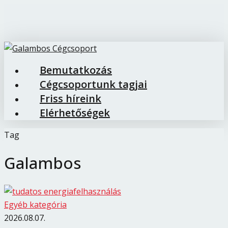
Skip
Close
to
Menu
main
content
Bemutatkozás
Menu
Cégcsoportunk tagjai
Friss híreink
Elérhetőségek
Tag
Galambos
Egyéb kategória
2026.08.07.