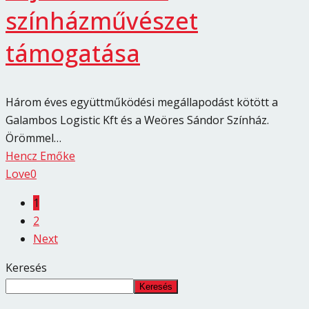
színházművészet
támogatása
Három éves együttműködési megállapodást kötött a
Galambos Logistic Kft és a Weöres Sándor Színház.
Örömmel…
Hencz Emőke
Love
0
1
2
Next
Keresés
Keresés