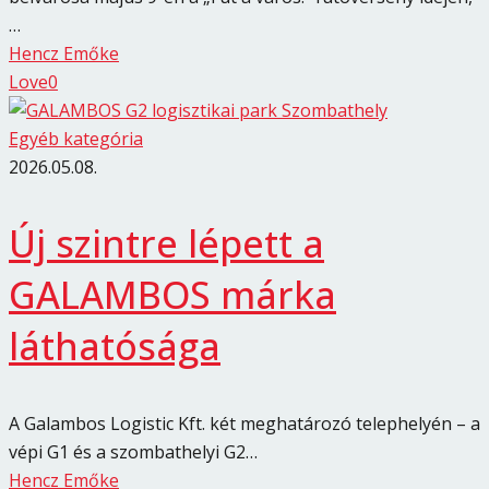
…
Hencz Emőke
Love
0
Egyéb kategória
2026.05.08.
Új szintre lépett a
GALAMBOS márka
láthatósága
A Galambos Logistic Kft. két meghatározó telephelyén – a
vépi G1 és a szombathelyi G2…
Hencz Emőke