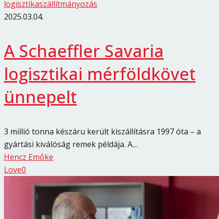
logisztika
szállítmányozás
2025.03.04.
A Schaeffler Savaria
logisztikai mérföldkövet
ünnepelt
3 millió tonna készáru került kiszállításra 1997 óta – a
gyártási kiválóság remek példája. A…
Hencz Emőke
Love
0